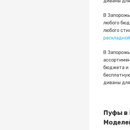
диваны для
В Запорожь
любого бюд
любого сти
раскладно
В Запорожь
ассортимен
бюджета и 
бесплатную
диваны для
Пуфы в 
Моделей