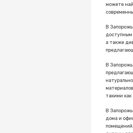
можете най
современны
В Запорожь
доступным
а также ди
предлагающ
В Запорожь
предлагающ
натурально
материалов
такими как
В Запорожь
дома и офи
помещений.