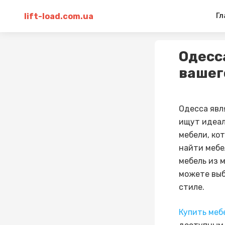
lift-load.com.ua
Гл
Одесс
вашег
Одесса явл
ищут идеал
мебели, ко
найти мебе
мебель из 
можете выб
стиле.
Купить меб