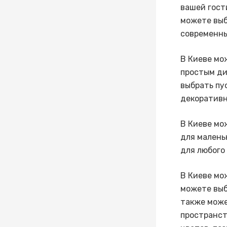
вашей гост
можете выб
современны
В Киеве мо
простым ди
выбрать пу
декоративн
В Киеве мо
для малень
для любого
В Киеве мо
можете выб
также може
пространст