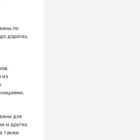
,
ваны по
до дорогих,
ов,
 из
х
ункциями,
ваны для
ни и других
а также