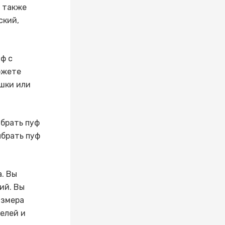
ы также
ский,
ф с
ожете
ушки или
ыбрать пуф
ыбрать пуф
. Вы
ий. Вы
азмера
елей и