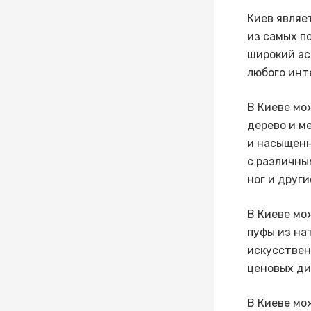
Киев являе
из самых п
широкий ас
любого инт
В Киеве мо
дерево и м
и насыщенн
с различны
ног и други
В Киеве мо
пуфы из на
искусствен
ценовых ди
В Киеве мо