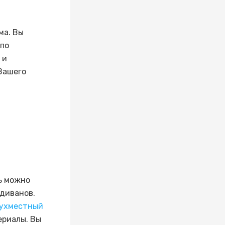
ма. Вы
 по
 и
Вашего
ь можно
диванов.
ухместный
ериалы. Вы