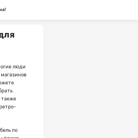
ма!
для
ногие люди
 магазинов
можете
брать
ы также
 ретро-
бель по