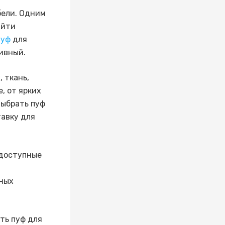
бели. Одним
айти
пуф
для
ивный.
 ткань,
, от ярких
выбрать пуф
тавку для
 доступные
з
чных
ть пуф для