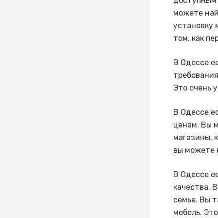
доступным 
можете най
установку 
том, как пе
В Одессе е
требования
Это очень 
В Одессе е
ценам. Вы 
магазины, 
вы можете 
В Одессе е
качества. 
семье. Вы 
мебель. Эт