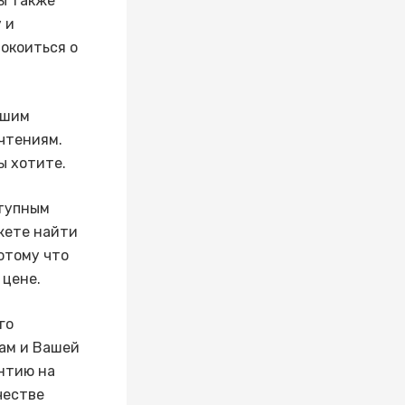
ы также
 и
покоиться о
ашим
очтениям.
ы хотите.
ступным
жете найти
потому что
 цене.
го
Вам и Вашей
антию на
честве