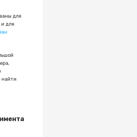
ваны для
 и для
ван
льшой
ера,
е
е найти
тимента